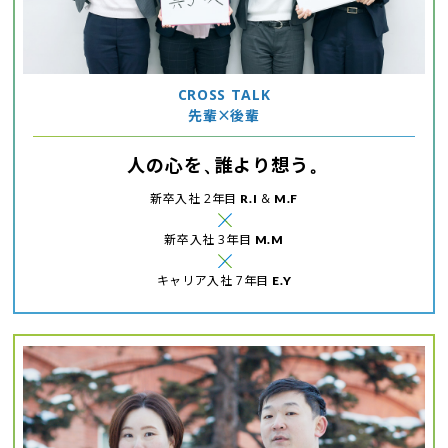
CROSS TALK
×
先輩
後輩
人の心を
誰より想う
、
。
新卒入社 2年目
&
R.I
M.F
新卒入社 3年目
M.M
キャリア入社 7年目
E.Y